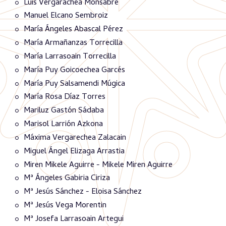
Luis Vergarachea Monsabré
Manuel Elcano Sembroiz
María Ángeles Abascal Pérez
María Armañanzas Torrecilla
María Larrasoain Torrecilla
María Puy Goicoechea Garcés
María Puy Salsamendi Múgica
María Rosa Díaz Torres
Mariluz Gastón Sádaba
Marisol Larrión Azkona
Máxima Vergarechea Zalacain
Miguel Ángel Elizaga Arrastia
Miren Mikele Aguirre - Mikele Miren Aguirre
Mª Ángeles Gabiria Ciriza
Mª Jesús Sánchez - Eloisa Sánchez
Mª Jesús Vega Morentin
Mª Josefa Larrasoain Artegui