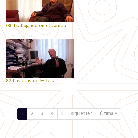
08 Trabajando en el campo
82 Las eras de Estella
1
2
3
4
5
siguiente ›
última ››