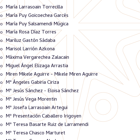
María Larrasoain Torrecilla
María Puy Goicoechea Garcés
María Puy Salsamendi Múgica
María Rosa Díaz Torres
Mariluz Gastón Sádaba
Marisol Larrión Azkona
Máxima Vergarechea Zalacain
Miguel Ángel Elizaga Arrastia
Miren Mikele Aguirre - Mikele Miren Aguirre
Mª Ángeles Gabiria Ciriza
Mª Jesús Sánchez - Eloisa Sánchez
Mª Jesús Vega Morentin
Mª Josefa Larrasoain Artegui
Mª Presentación Caballero Irigoyen
Mª Teresa Basarte Ruiz de Larramendi
Mª Teresa Chasco Marturet