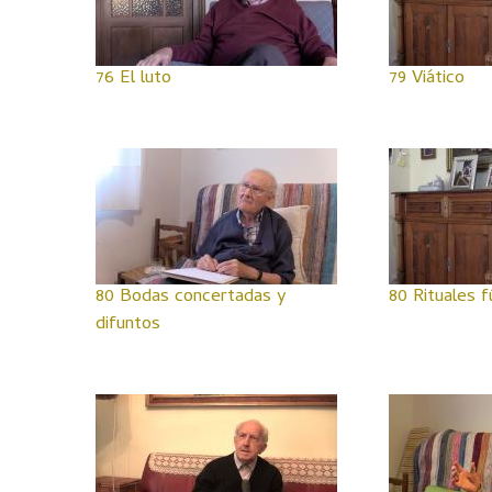
76 El luto
79 Viático
80 Bodas concertadas y
80 Rituales 
difuntos