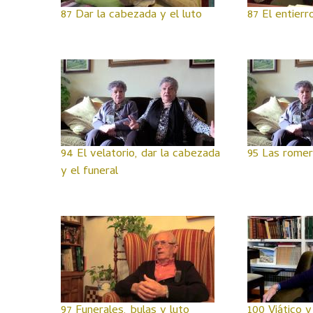
87 Dar la cabezada y el luto
87 El entierr
94 El velatorio, dar la cabezada
95 Las romer
y el funeral
97 Funerales, bulas y luto
100 Viático y