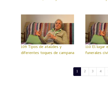
109 Tipos de ataúdes y
110 El lugar 
diferentes toques de campana
funerales civ
1
2
3
4