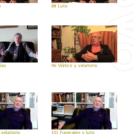
o
88 Luto
ías
96 Viático y velatorio
 velatorio
101 Funerales y luto