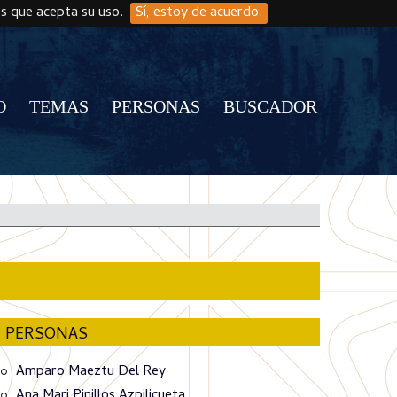
os que acepta su uso.
Sí, estoy de acuerdo.
O
TEMAS
PERSONAS
BUSCADOR
PERSONAS
Amparo Maeztu Del Rey
Ana Mari Pinillos Azpilicueta