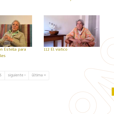
en Estella para
112 El viatico
iles
5
siguiente ›
última ››