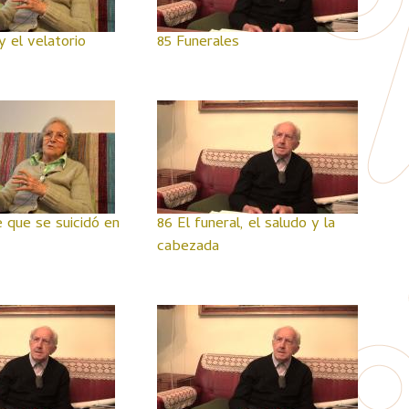
y el velatorio
85 Funerales
 que se suicidó en
86 El funeral, el saludo y la
cabezada