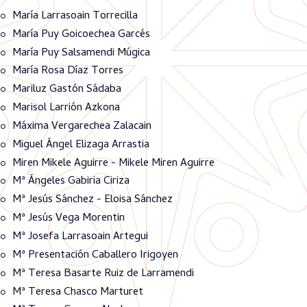
María Larrasoain Torrecilla
María Puy Goicoechea Garcés
María Puy Salsamendi Múgica
María Rosa Díaz Torres
Mariluz Gastón Sádaba
Marisol Larrión Azkona
Máxima Vergarechea Zalacain
Miguel Ángel Elizaga Arrastia
Miren Mikele Aguirre - Mikele Miren Aguirre
Mª Ángeles Gabiria Ciriza
Mª Jesús Sánchez - Eloisa Sánchez
Mª Jesús Vega Morentin
Mª Josefa Larrasoain Artegui
Mª Presentación Caballero Irigoyen
Mª Teresa Basarte Ruiz de Larramendi
Mª Teresa Chasco Marturet