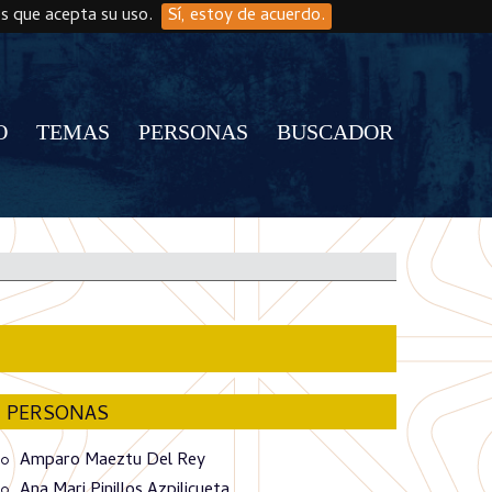
os que acepta su uso.
Sí, estoy de acuerdo.
O
TEMAS
PERSONAS
BUSCADOR
PERSONAS
Amparo Maeztu Del Rey
Ana Mari Pinillos Azpilicueta