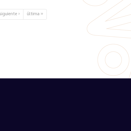
siguiente ›
última ››