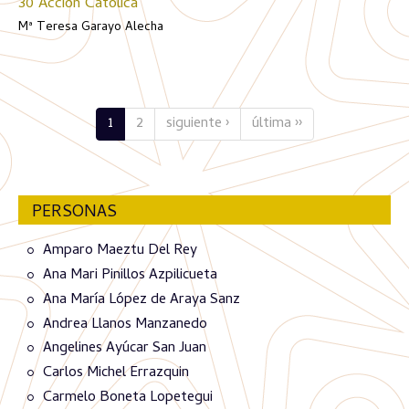
30 Acción Católica
Mª Teresa Garayo Alecha
1
2
siguiente ›
última ››
PERSONAS
Amparo Maeztu Del Rey
Ana Mari Pinillos Azpilicueta
Ana María López de Araya Sanz
Andrea Llanos Manzanedo
Angelines Ayúcar San Juan
Carlos Michel Errazquin
Carmelo Boneta Lopetegui