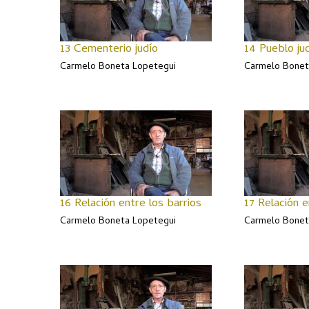
13 Cementerio judío
14 Pueblo ju
Carmelo Boneta Lopetegui
Carmelo Bonet
16 Relación entre los barrios
17 Relación 
Carmelo Boneta Lopetegui
Carmelo Bonet