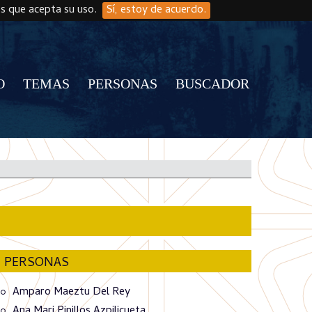
os que acepta su uso.
Sí, estoy de acuerdo.
O
TEMAS
PERSONAS
BUSCADOR
PERSONAS
Amparo Maeztu Del Rey
Ana Mari Pinillos Azpilicueta