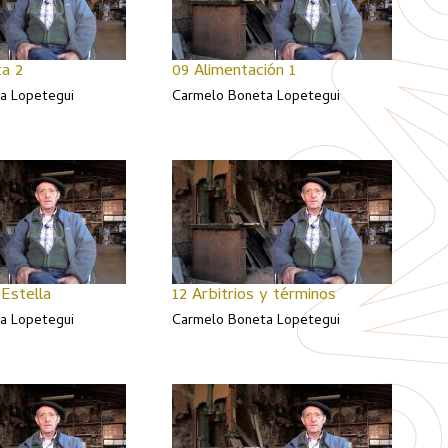
a 2
09 Alimentación 1
a Lopetegui
Carmelo Boneta Lopetegui
Estella
12 Arbitrios y términos
a Lopetegui
Carmelo Boneta Lopetegui