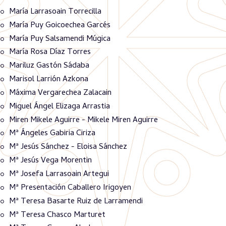
María Larrasoain Torrecilla
María Puy Goicoechea Garcés
María Puy Salsamendi Múgica
María Rosa Díaz Torres
Mariluz Gastón Sádaba
Marisol Larrión Azkona
Máxima Vergarechea Zalacain
Miguel Ángel Elizaga Arrastia
Miren Mikele Aguirre - Mikele Miren Aguirre
Mª Ángeles Gabiria Ciriza
Mª Jesús Sánchez - Eloisa Sánchez
Mª Jesús Vega Morentin
Mª Josefa Larrasoain Artegui
Mª Presentación Caballero Irigoyen
Mª Teresa Basarte Ruiz de Larramendi
Mª Teresa Chasco Marturet