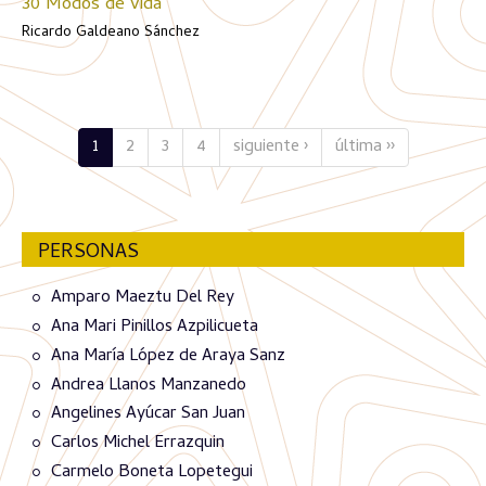
30 Modos de vida
Ricardo Galdeano Sánchez
1
2
3
4
siguiente ›
última ››
PERSONAS
Amparo Maeztu Del Rey
Ana Mari Pinillos Azpilicueta
Ana María López de Araya Sanz
Andrea Llanos Manzanedo
Angelines Ayúcar San Juan
Carlos Michel Errazquin
Carmelo Boneta Lopetegui