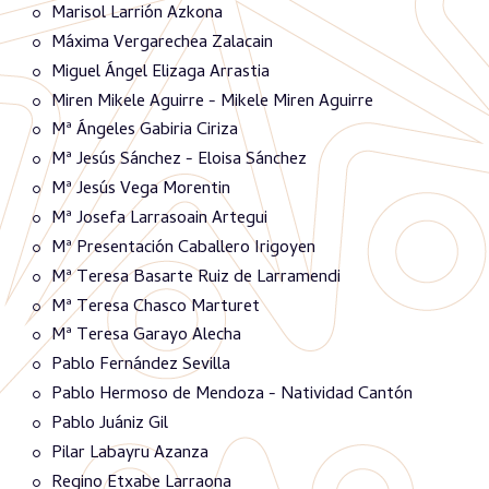
Marisol Larrión Azkona
Máxima Vergarechea Zalacain
Miguel Ángel Elizaga Arrastia
Miren Mikele Aguirre - Mikele Miren Aguirre
Mª Ángeles Gabiria Ciriza
Mª Jesús Sánchez - Eloisa Sánchez
Mª Jesús Vega Morentin
Mª Josefa Larrasoain Artegui
Mª Presentación Caballero Irigoyen
Mª Teresa Basarte Ruiz de Larramendi
Mª Teresa Chasco Marturet
Mª Teresa Garayo Alecha
Pablo Fernández Sevilla
Pablo Hermoso de Mendoza - Natividad Cantón
Pablo Juániz Gil
Pilar Labayru Azanza
Regino Etxabe Larraona