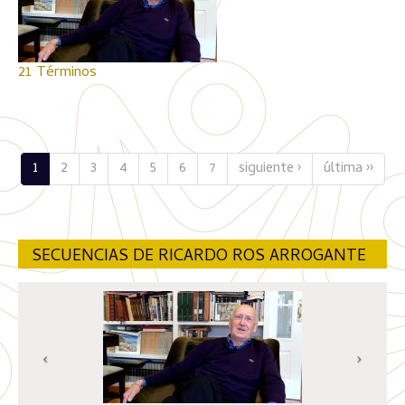
21 Términos
1
2
3
4
5
6
7
siguiente ›
última ››
SECUENCIAS DE RICARDO ROS ARROGANTE