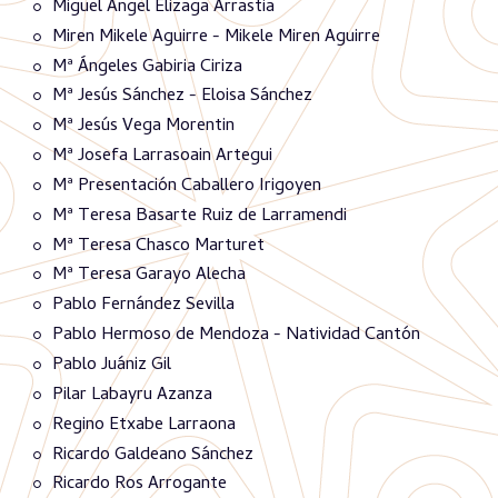
Miguel Ángel Elizaga Arrastia
Miren Mikele Aguirre - Mikele Miren Aguirre
Mª Ángeles Gabiria Ciriza
Mª Jesús Sánchez - Eloisa Sánchez
Mª Jesús Vega Morentin
Mª Josefa Larrasoain Artegui
Mª Presentación Caballero Irigoyen
Mª Teresa Basarte Ruiz de Larramendi
Mª Teresa Chasco Marturet
Mª Teresa Garayo Alecha
Pablo Fernández Sevilla
Pablo Hermoso de Mendoza - Natividad Cantón
Pablo Juániz Gil
Pilar Labayru Azanza
Regino Etxabe Larraona
Ricardo Galdeano Sánchez
Ricardo Ros Arrogante