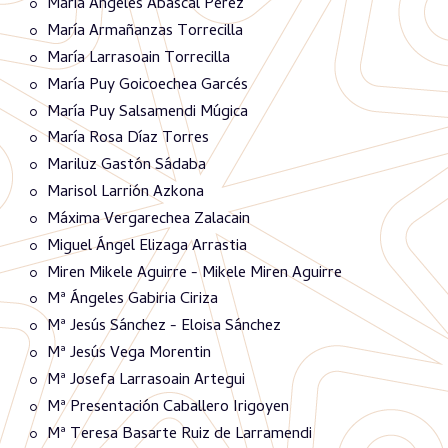
María Ángeles Abascal Pérez
María Armañanzas Torrecilla
María Larrasoain Torrecilla
María Puy Goicoechea Garcés
María Puy Salsamendi Múgica
María Rosa Díaz Torres
Mariluz Gastón Sádaba
Marisol Larrión Azkona
Máxima Vergarechea Zalacain
Miguel Ángel Elizaga Arrastia
Miren Mikele Aguirre - Mikele Miren Aguirre
Mª Ángeles Gabiria Ciriza
Mª Jesús Sánchez - Eloisa Sánchez
Mª Jesús Vega Morentin
Mª Josefa Larrasoain Artegui
Mª Presentación Caballero Irigoyen
Mª Teresa Basarte Ruiz de Larramendi