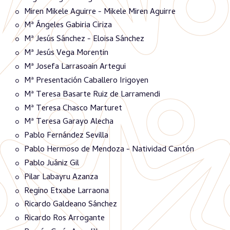
Miren Mikele Aguirre - Mikele Miren Aguirre
Mª Ángeles Gabiria Ciriza
Mª Jesús Sánchez - Eloisa Sánchez
Mª Jesús Vega Morentin
Mª Josefa Larrasoain Artegui
Mª Presentación Caballero Irigoyen
Mª Teresa Basarte Ruiz de Larramendi
Mª Teresa Chasco Marturet
Mª Teresa Garayo Alecha
Pablo Fernández Sevilla
Pablo Hermoso de Mendoza - Natividad Cantón
Pablo Juániz Gil
Pilar Labayru Azanza
Regino Etxabe Larraona
Ricardo Galdeano Sánchez
Ricardo Ros Arrogante