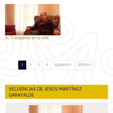
21 Trabajando en la viña
1
2
3
4
siguiente ›
última ››
SECUENCIAS DE JESÚS MARTÍNEZ
GARAYALDE