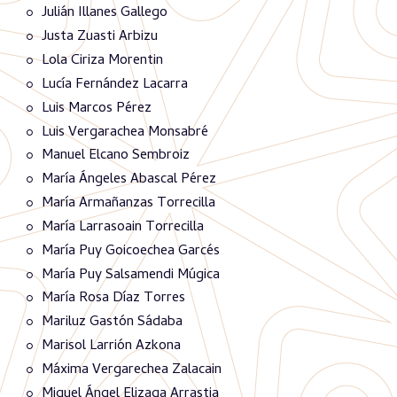
Julián Illanes Gallego
Justa Zuasti Arbizu
Lola Ciriza Morentin
Lucía Fernández Lacarra
Luis Marcos Pérez
Luis Vergarachea Monsabré
Manuel Elcano Sembroiz
María Ángeles Abascal Pérez
María Armañanzas Torrecilla
María Larrasoain Torrecilla
María Puy Goicoechea Garcés
María Puy Salsamendi Múgica
María Rosa Díaz Torres
Mariluz Gastón Sádaba
Marisol Larrión Azkona
Máxima Vergarechea Zalacain
Miguel Ángel Elizaga Arrastia