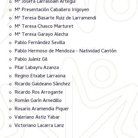
Mª Josefa Larrasoain Artegui
Mª Presentación Caballero Irigoyen
Mª Teresa Basarte Ruiz de Larramendi
Mª Teresa Chasco Marturet
Mª Teresa Garayo Alecha
Pablo Fernández Sevilla
Pablo Hermoso de Mendoza - Natividad Cantón
Pablo Juániz Gil
Pilar Labayru Azanza
Regino Etxabe Larraona
Ricardo Galdeano Sánchez
Ricardo Ros Arrogante
Román Garín Arnedillo
Rosario Aramendia Piquer
Valeriano Astiz Yabar
Victoriano Lacarra Lanz