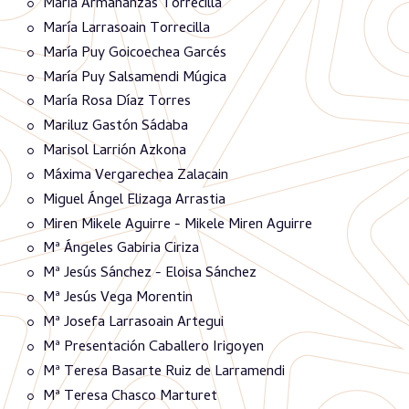
María Armañanzas Torrecilla
María Larrasoain Torrecilla
María Puy Goicoechea Garcés
María Puy Salsamendi Múgica
María Rosa Díaz Torres
Mariluz Gastón Sádaba
Marisol Larrión Azkona
Máxima Vergarechea Zalacain
Miguel Ángel Elizaga Arrastia
Miren Mikele Aguirre - Mikele Miren Aguirre
Mª Ángeles Gabiria Ciriza
Mª Jesús Sánchez - Eloisa Sánchez
Mª Jesús Vega Morentin
Mª Josefa Larrasoain Artegui
Mª Presentación Caballero Irigoyen
Mª Teresa Basarte Ruiz de Larramendi
Mª Teresa Chasco Marturet