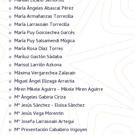
Manuel Elcano Sembroiz
María Ángeles Abascal Pérez
María Armañanzas Torrecilla
María Larrasoain Torrecilla
María Puy Goicoechea Garcés
María Puy Salsamendi Múgica
María Rosa Díaz Torres
Mariluz Gastón Sádaba
Marisol Larrión Azkona
Máxima Vergarechea Zalacain
Miguel Ángel Elizaga Arrastia
Miren Mikele Aguirre - Mikele Miren Aguirre
Mª Ángeles Gabiria Ciriza
Mª Jesús Sánchez - Eloisa Sánchez
Mª Jesús Vega Morentin
Mª Josefa Larrasoain Artegui
Mª Presentación Caballero Irigoyen