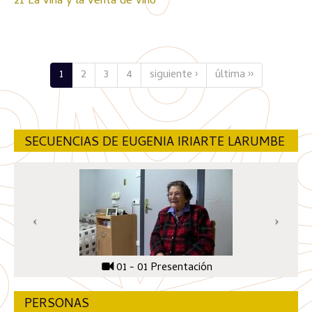
21 La viña y la venta de vino
1
2
3
4
siguiente ›
última ››
SECUENCIAS DE EUGENIA IRIARTE LARUMBE
01 - 01 Presentación
PERSONAS