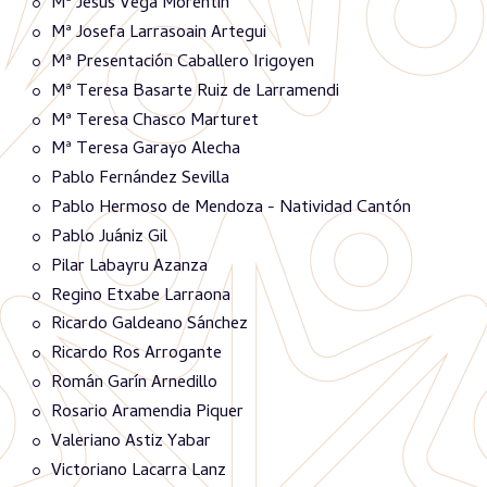
Mª Jesús Vega Morentin
Mª Josefa Larrasoain Artegui
Mª Presentación Caballero Irigoyen
Mª Teresa Basarte Ruiz de Larramendi
Mª Teresa Chasco Marturet
Mª Teresa Garayo Alecha
Pablo Fernández Sevilla
Pablo Hermoso de Mendoza - Natividad Cantón
Pablo Juániz Gil
Pilar Labayru Azanza
Regino Etxabe Larraona
Ricardo Galdeano Sánchez
Ricardo Ros Arrogante
Román Garín Arnedillo
Rosario Aramendia Piquer
Valeriano Astiz Yabar
Victoriano Lacarra Lanz