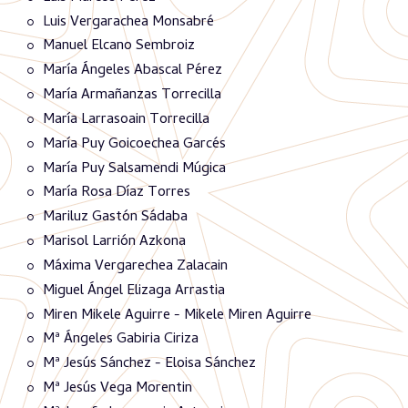
Luis Vergarachea Monsabré
Manuel Elcano Sembroiz
María Ángeles Abascal Pérez
María Armañanzas Torrecilla
María Larrasoain Torrecilla
María Puy Goicoechea Garcés
María Puy Salsamendi Múgica
María Rosa Díaz Torres
Mariluz Gastón Sádaba
Marisol Larrión Azkona
Máxima Vergarechea Zalacain
Miguel Ángel Elizaga Arrastia
Miren Mikele Aguirre - Mikele Miren Aguirre
Mª Ángeles Gabiria Ciriza
Mª Jesús Sánchez - Eloisa Sánchez
Mª Jesús Vega Morentin