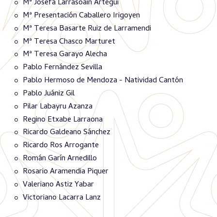
Mª Josefa Larrasoain Artegui
Mª Presentación Caballero Irigoyen
Mª Teresa Basarte Ruiz de Larramendi
Mª Teresa Chasco Marturet
Mª Teresa Garayo Alecha
Pablo Fernández Sevilla
Pablo Hermoso de Mendoza - Natividad Cantón
Pablo Juániz Gil
Pilar Labayru Azanza
Regino Etxabe Larraona
Ricardo Galdeano Sánchez
Ricardo Ros Arrogante
Román Garín Arnedillo
Rosario Aramendia Piquer
Valeriano Astiz Yabar
Victoriano Lacarra Lanz