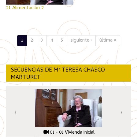
21 Alimentación 2
1
2
3
4
5
siguiente ›
última ››
SECUENCIAS DE Mª TERESA CHASCO
MARTURET
01 - 01 Vivienda inicial