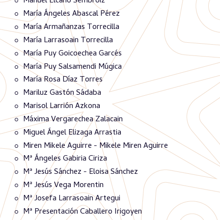
Manuel Elcano Sembroiz
María Ángeles Abascal Pérez
María Armañanzas Torrecilla
María Larrasoain Torrecilla
María Puy Goicoechea Garcés
María Puy Salsamendi Múgica
María Rosa Díaz Torres
Mariluz Gastón Sádaba
Marisol Larrión Azkona
Máxima Vergarechea Zalacain
Miguel Ángel Elizaga Arrastia
Miren Mikele Aguirre - Mikele Miren Aguirre
Mª Ángeles Gabiria Ciriza
Mª Jesús Sánchez - Eloisa Sánchez
Mª Jesús Vega Morentin
Mª Josefa Larrasoain Artegui
Mª Presentación Caballero Irigoyen