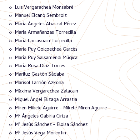
Luis Vergarachea Monsabré
Manuel Elcano Sembroiz
María Ángeles Abascal Pérez
María Armañanzas Torrecilla
María Larrasoain Torrecilla
María Puy Goicoechea Garcés
María Puy Salsamendi Múgica
María Rosa Díaz Torres
Mariluz Gastón Sádaba
Marisol Larrión Azkona
Máxima Vergarechea Zalacain
Miguel Ángel Elizaga Arrastia
Miren Mikele Aguirre - Mikele Miren Aguirre
Mª Ángeles Gabiria Ciriza
Mª Jesús Sánchez - Eloisa Sánchez
Mª Jesús Vega Morentin