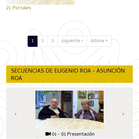
21 Portales
1
2
3
siguiente ›
última ››
SECUENCIAS DE EUGENIO ROA - ASUNCIÓN
ROA
01 - 01 Presentación