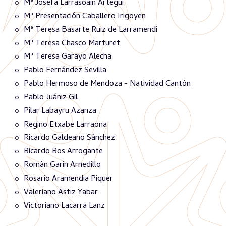
Mª Josefa Larrasoain Artegui
Mª Presentación Caballero Irigoyen
Mª Teresa Basarte Ruiz de Larramendi
Mª Teresa Chasco Marturet
Mª Teresa Garayo Alecha
Pablo Fernández Sevilla
Pablo Hermoso de Mendoza - Natividad Cantón
Pablo Juániz Gil
Pilar Labayru Azanza
Regino Etxabe Larraona
Ricardo Galdeano Sánchez
Ricardo Ros Arrogante
Román Garín Arnedillo
Rosario Aramendia Piquer
Valeriano Astiz Yabar
Victoriano Lacarra Lanz