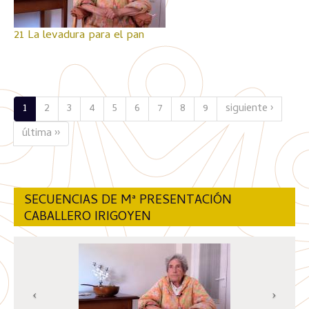
21 La levadura para el pan
1
2
3
4
5
6
7
8
9
siguiente ›
última ››
SECUENCIAS DE Mª PRESENTACIÓN
CABALLERO IRIGOYEN