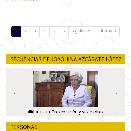
21 Colchoneras
1
2
3
4
5
6
siguiente ›
última ››
SECUENCIAS DE JOAQUINA AZCÁRATE LÓPEZ
001 - 01 Presentación y sus padres
PERSONAS