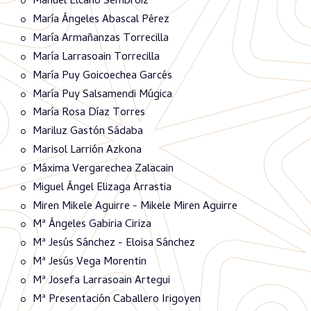
Manuel Elcano Sembroiz
María Ángeles Abascal Pérez
María Armañanzas Torrecilla
María Larrasoain Torrecilla
María Puy Goicoechea Garcés
María Puy Salsamendi Múgica
María Rosa Díaz Torres
Mariluz Gastón Sádaba
Marisol Larrión Azkona
Máxima Vergarechea Zalacain
Miguel Ángel Elizaga Arrastia
Miren Mikele Aguirre - Mikele Miren Aguirre
Mª Ángeles Gabiria Ciriza
Mª Jesús Sánchez - Eloisa Sánchez
Mª Jesús Vega Morentin
Mª Josefa Larrasoain Artegui
Mª Presentación Caballero Irigoyen