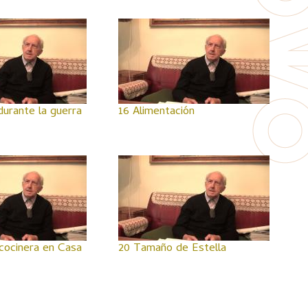
durante la guerra
16 Alimentación
cocinera en Casa
20 Tamaño de Estella