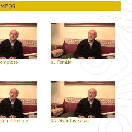
AMPOS
completo
03 Familia
s en Estella y
06 Distintas casas