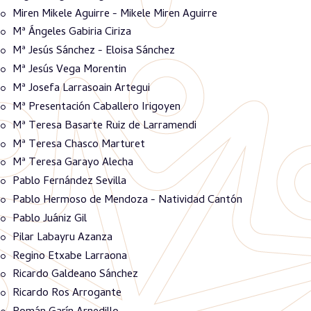
Miren Mikele Aguirre - Mikele Miren Aguirre
Mª Ángeles Gabiria Ciriza
Mª Jesús Sánchez - Eloisa Sánchez
Mª Jesús Vega Morentin
Mª Josefa Larrasoain Artegui
Mª Presentación Caballero Irigoyen
Mª Teresa Basarte Ruiz de Larramendi
Mª Teresa Chasco Marturet
Mª Teresa Garayo Alecha
Pablo Fernández Sevilla
Pablo Hermoso de Mendoza - Natividad Cantón
Pablo Juániz Gil
Pilar Labayru Azanza
Regino Etxabe Larraona
Ricardo Galdeano Sánchez
Ricardo Ros Arrogante