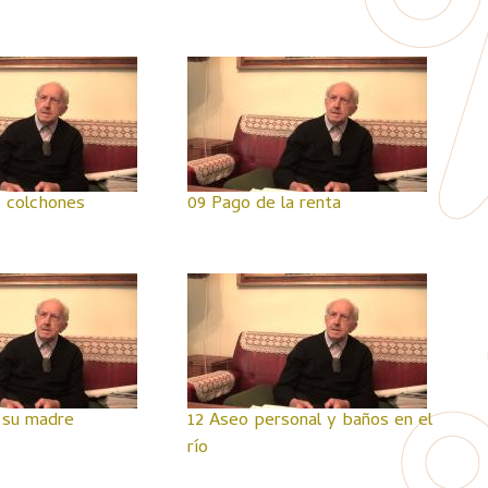
s colchones
09 Pago de la renta
n su madre
12 Aseo personal y baños en el
río