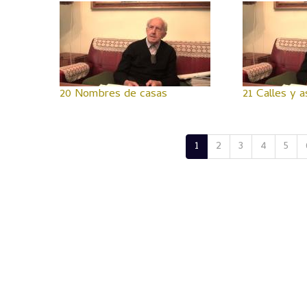
20 Nombres de casas
21 Calles y a
1
2
3
4
5