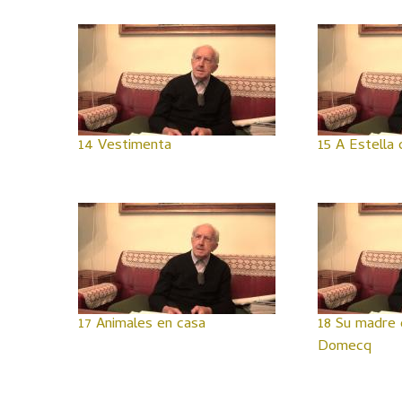
14 Vestimenta
15 A Estella 
17 Animales en casa
18 Su madre 
Domecq