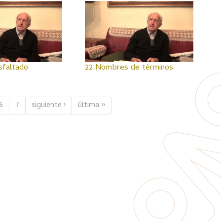
sfaltado
22 Nombres de términos
6
7
siguiente ›
última ››