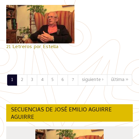
21 Letreros por Estella
1
2
3
4
5
6
7
siguiente ›
última ››
SECUENCIAS DE JOSÉ EMILIO AGUIRRE
AGUIRRE