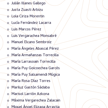
Julián Illanes Gallego
Justa Zuasti Arbizu
Lola Ciriza Morentin
Lucía Fernández Lacarra
Luis Marcos Pérez
Luis Vergarachea Monsabré
Manuel Elcano Sembroiz
María Ángeles Abascal Pérez
María Armañanzas Torrecilla
María Larrasoain Torrecilla
María Puy Goicoechea Garcés
María Puy Salsamendi Múgica
María Rosa Díaz Torres
Mariluz Gastón Sádaba
Marisol Larrión Azkona
Máxima Vergarechea Zalacain
Miguel Ángel Elizaga Arrastia