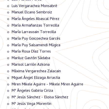
Luis Vergarachea Monsabré
Manuel Elcano Sembroiz
María Ángeles Abascal Pérez
María Armañanzas Torrecilla
María Larrasoain Torrecilla
María Puy Goicoechea Garcés
María Puy Salsamendi Múgica
María Rosa Díaz Torres
Mariluz Gastón Sádaba
Marisol Larrión Azkona
Máxima Vergarechea Zalacain
Miguel Ángel Elizaga Arrastia
Miren Mikele Aguirre - Mikele Miren Aguirre
Mª Ángeles Gabiria Ciriza
Mª Jesús Sánchez - Eloisa Sánchez
Mª Jesús Vega Morentin