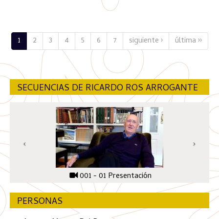
1
2
3
4
5
6
7
siguiente ›
última ››
SECUENCIAS DE RICARDO ROS ARROGANTE
001 - 01 Presentación
PERSONAS