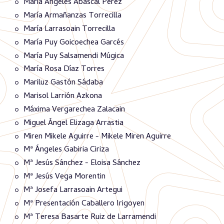
María Ángeles Abascal Pérez
María Armañanzas Torrecilla
María Larrasoain Torrecilla
María Puy Goicoechea Garcés
María Puy Salsamendi Múgica
María Rosa Díaz Torres
Mariluz Gastón Sádaba
Marisol Larrión Azkona
Máxima Vergarechea Zalacain
Miguel Ángel Elizaga Arrastia
Miren Mikele Aguirre - Mikele Miren Aguirre
Mª Ángeles Gabiria Ciriza
Mª Jesús Sánchez - Eloisa Sánchez
Mª Jesús Vega Morentin
Mª Josefa Larrasoain Artegui
Mª Presentación Caballero Irigoyen
Mª Teresa Basarte Ruiz de Larramendi