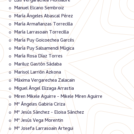
Luis Vergarachea Monsabré
Manuel Elcano Sembroiz
María Ángeles Abascal Pérez
María Armañanzas Torrecilla
María Larrasoain Torrecilla
María Puy Goicoechea Garcés
María Puy Salsamendi Múgica
María Rosa Díaz Torres
Mariluz Gastón Sádaba
Marisol Larrión Azkona
Máxima Vergarechea Zalacain
Miguel Ángel Elizaga Arrastia
Miren Mikele Aguirre - Mikele Miren Aguirre
Mª Ángeles Gabiria Ciriza
Mª Jesús Sánchez - Eloisa Sánchez
Mª Jesús Vega Morentin
Mª Josefa Larrasoain Artegui