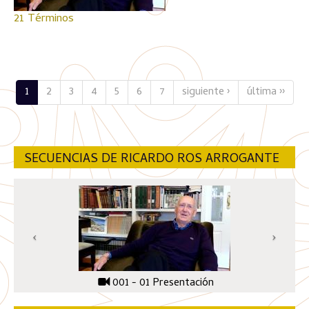
21 Términos
1
2
3
4
5
6
7
siguiente ›
última ››
SECUENCIAS DE RICARDO ROS ARROGANTE
001 - 01 Presentación